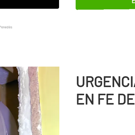
 Penedès
URGENCI
EN FE D