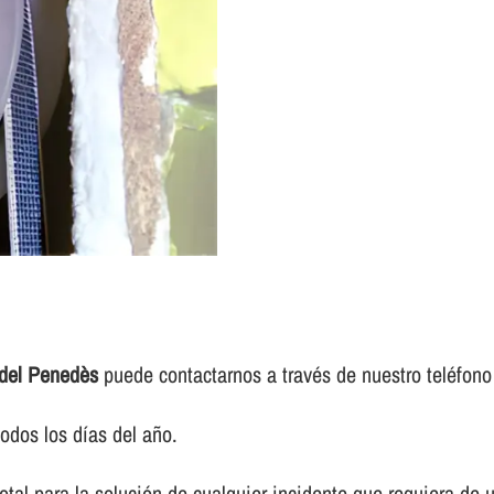
 del Penedès
puede contactarnos a través de nuestro teléfono
odos los dí­as del año.
otal para la solución de cualquier incidente que requiera de