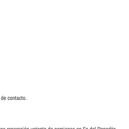
 de contacto.
 una reparación urgente de persianas en Fe del Penedès.