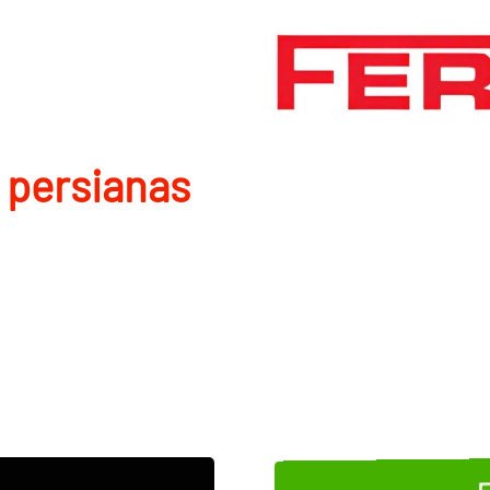
 persianas
E