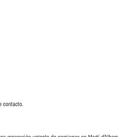
e contacto.
na reparación urgente de persianas en Martí d´Albars.