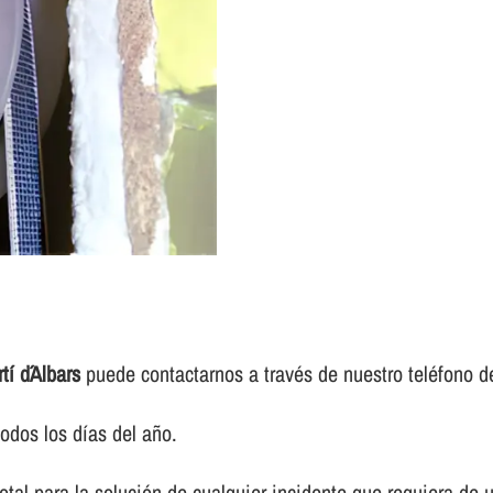
í d´Albars
puede contactarnos a través de nuestro teléfono d
odos los dí­as del año.
tal para la solución de cualquier incidente que requiera de u