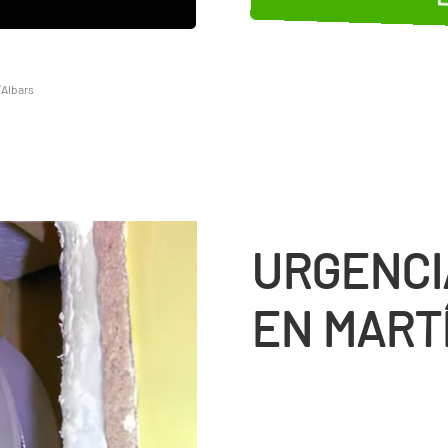
´Albars
URGENCI
EN MART