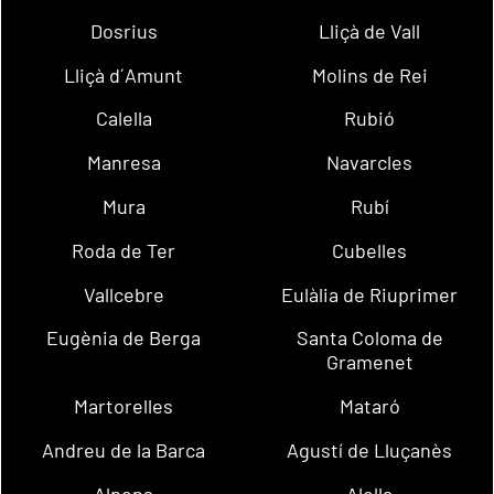
Dosrius
Lliçà de Vall
Lliçà d´Amunt
Molins de Rei
Calella
Rubió
Manresa
Navarcles
Mura
Rubí
Roda de Ter
Cubelles
Vallcebre
Eulàlia de Riuprimer
Eugènia de Berga
Santa Coloma de
Gramenet
Martorelles
Mataró
Andreu de la Barca
Agustí de Lluçanès
Alpens
Alella