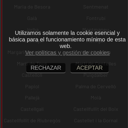
Maria de Besora
Sentmenat
Gaià
Fontrubí
Jorba
Montmaneu
Utilizamos solamente la cookie esencial y
básica para el funcionamiento mínimo de esta
Montmajor
Montgat
web.
Margarida de Montbui
Martí Sarroca
Ver políticas y gestión de cookies
Martí de Tous
Martí de Centelles
RECHAZAR
ACEPTAR
Castellolí
Puigdàlber
Papiol
Palma de Cervelló
Pallejà
Moià
Castellgalí
Castellfullit del Boix
Castellfollit de Riubregós
Castellet i la Gornal