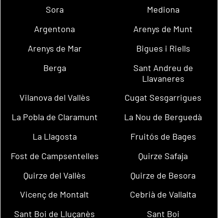
Sora
Mediona
Argentona
Arenys de Munt
Arenys de Mar
Bigues i Riells
Berga
Sant Andreu de
Llavaneres
Vilanova del Vallès
Cugat Sesgarrigues
La Pobla de Claramunt
La Nou de Berguedà
La Llagosta
Fruitós de Bages
Fost de Campsentelles
Quirze Safaja
Quirze del Vallès
Quirze de Besora
Vicenç de Montalt
Cebrià de Vallalta
Sant Boi de Lluçanès
Sant Boi