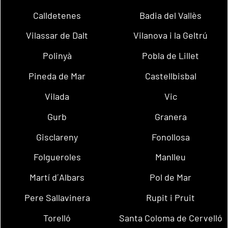
Calldetenes
Badia del Vallès
Vilassar de Dalt
Vilanova i la Geltrú
Polinyà
Pobla de Lillet
Pineda de Mar
Castellbisbal
Vilada
Vic
Gurb
Granera
Gisclareny
Fonollosa
Folgueroles
Manlleu
Martí d´Albars
Pol de Mar
Pere Sallavinera
Rupit i Pruit
Torelló
Santa Coloma de Cervelló