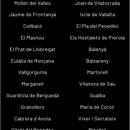
Mollet del Vallès
Joan de Vilatorrada
Jaume de Frontanyà
Iscle de Vallalta
Collbató
El Pla del Penedès
El Masnou
Els Hostalets de Pierola
El Prat de Llobregat
Balenyà
Eulàlia de Ronçana
Balsareny
Vallgorguina
Martorell
Marganell
Vilanova de Sau
Guardiola de Berguedà
Gualba
Granollers
Maria de Corcó
Cabrera d´Anoia
Viver i Serrateix
Vilobí del Penedès
Ripollet