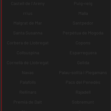
Castell de l´Areny
Puig-reig
rrius
Malla
Malgrat de Mar
Santpedor
Santa Susanna
Perpètua de Mogoda
Corbera de Llobregat
Copons
Collsuspina
Esparreguera
Cornellà de Llobregat
Gelida
Navas
Palau-solità i Plegamans
Palafolls
Pacs del Penedès
Rellinars
Rajadell
Premià de Dalt
Sobremunt