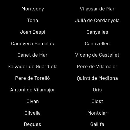
Montseny
Vilassar de Mar
Tona
Julià de Cerdanyola
Joan Despí
Canyelles
Cànoves i Samalús
Canovelles
Canet de Mar
Vicenç de Castellet
Salvador de Guardiola
Pere de Vilamajor
Pere de Torelló
Quintí de Mediona
Antoni de Vilamajor
Orís
Olvan
Olost
Olivella
Montclar
Begues
Gallifa