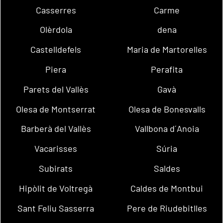
Casserres
Carme
Olèrdola
dena
Castelldefels
Maria de Martorelles
Piera
Perafita
Parets del Vallès
Gavà
Olesa de Montserrat
Olesa de Bonesvalls
Barberà del Vallès
Vallbona d´Anoia
Vacarisses
Súria
Subirats
Saldes
Hipòlit de Voltregà
Caldes de Montbui
Sant Feliu Sasserra
Pere de Riudebitlles