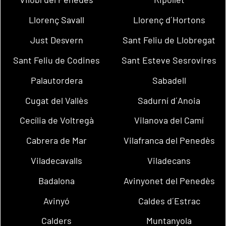
Llorenç Savall
Llorenç d´Hortons
Just Desvern
Sant Feliu de Llobregat
Sant Feliu de Codines
Sant Esteve Sesrovires
Palautordera
Sabadell
Cugat del Vallès
Sadurní d´Anoia
Cecília de Voltregà
Vilanova del Camí
Cabrera de Mar
Vilafranca del Penedès
Viladecavalls
Viladecans
Badalona
Avinyonet del Penedès
Avinyó
Caldes d´Estrac
Calders
Muntanyola