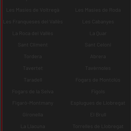
Les Masíes de Voltregà
Les Masies de Roda
Les Franqueses del Vallès
Les Cabanyes
La Roca del Vallès
La Quar
Sant Climent
Sant Celoni
Tordera
Abrera
Tavertet
Tavèrnoles
Taradell
Fogars de Montclús
Fogars de la Selva
Fígols
Figaró-Montmany
Esplugues de Llobregat
Gironella
El Brull
La Llacuna
Torrelles de Llobregat