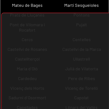
Mateu de Bages
Martí Sesgueioles
Prats de Lluçanès
Pontons
Pont de Vilomara i
Pujalt
Rocafort
Cercs
Centelles
Castellví de Rosanes
Castellví de la Marca
Castellterçol
Ullastrell
Maria d´Oló
Julià de Vilatorta
Cardedeu
Pere de Ribes
Vicenç dels Horts
Vicenç de Torelló
Sadurní d´Osormort
Capolat
Capellades
Llinars del Vallès