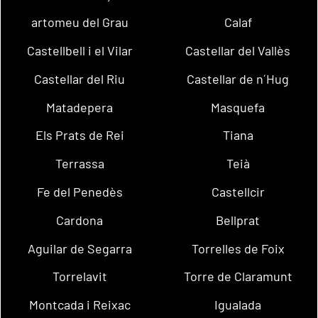
artomeu del Grau
Calaf
Castellbell i el Vilar
Castellar del Vallès
Castellar del Riu
Castellar de n´Hug
Matadepera
Masquefa
Els Prats de Rei
Tiana
Terrassa
Teià
Fe del Penedès
Castellcir
Cardona
Bellprat
Aguilar de Segarra
Torrelles de Foix
Torrelavit
Torre de Claramunt
Montcada i Reixac
Igualada