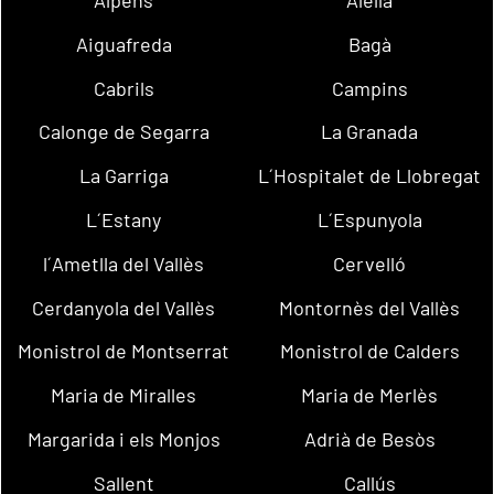
Aiguafreda
Bagà
Cabrils
Campins
Calonge de Segarra
La Granada
La Garriga
L´Hospitalet de Llobregat
L´Estany
L´Espunyola
l´Ametlla del Vallès
Cervelló
Cerdanyola del Vallès
Montornès del Vallès
Monistrol de Montserrat
Monistrol de Calders
Maria de Miralles
Maria de Merlès
Margarida i els Monjos
Adrià de Besòs
Sallent
Callús