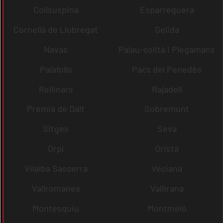
Collsuspina
Esparreguera
Cornellà de Llobregat
Gelida
Navas
Palau-solità i Plegamans
Palafolls
Pacs del Penedès
Rellinars
Rajadell
Premià de Dalt
Sobremunt
Sitges
Seva
Orpí
Oristà
Vilalba Sasserra
Veciana
Vallromanes
Vallirana
Montesquiu
Montmeló