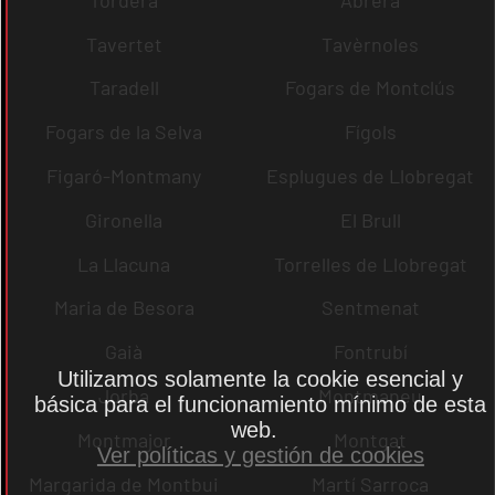
Tavertet
Tavèrnoles
Taradell
Fogars de Montclús
Fogars de la Selva
Fígols
Figaró-Montmany
Esplugues de Llobregat
Gironella
El Brull
La Llacuna
Torrelles de Llobregat
Maria de Besora
Sentmenat
Gaià
Fontrubí
Utilizamos solamente la cookie esencial y
Jorba
Montmaneu
básica para el funcionamiento mínimo de esta
web.
Montmajor
Montgat
Ver políticas y gestión de cookies
Margarida de Montbui
Martí Sarroca