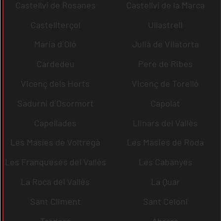
Castellví de Rosanes
Castellví de la Marca
Castellterçol
Ullastrell
Maria d´Oló
Julià de Vilatorta
Cardedeu
Pere de Ribes
Vicenç dels Horts
Vicenç de Torelló
Sadurní d´Osormort
Capolat
Capellades
Llinars del Vallès
Les Masíes de Voltregà
Les Masies de Roda
Les Franqueses del Vallès
Les Cabanyes
La Roca del Vallès
La Quar
Sant Climent
Sant Celoni
Tordera
Abrera