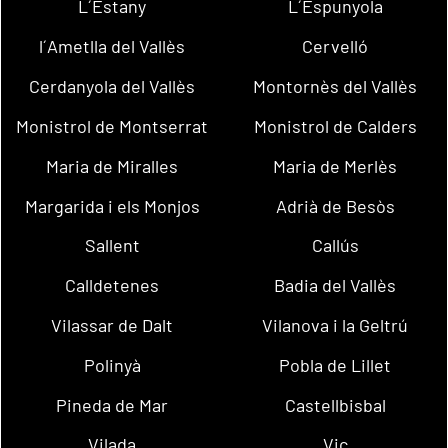
L´Estany
L´Espunyola
l´Ametlla del Vallès
Cervelló
Cerdanyola del Vallès
Montornès del Vallès
Monistrol de Montserrat
Monistrol de Calders
Maria de Miralles
Maria de Merlès
Margarida i els Monjos
Adrià de Besòs
Sallent
Callús
Calldetenes
Badia del Vallès
Vilassar de Dalt
Vilanova i la Geltrú
Polinyà
Pobla de Lillet
Pineda de Mar
Castellbisbal
Vilada
Vic