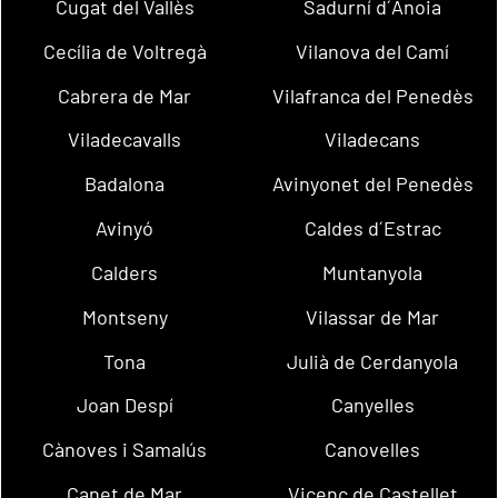
Cugat del Vallès
Sadurní d´Anoia
Cecília de Voltregà
Vilanova del Camí
Cabrera de Mar
Vilafranca del Penedès
Viladecavalls
Viladecans
Badalona
Avinyonet del Penedès
Avinyó
Caldes d´Estrac
Calders
Muntanyola
Montseny
Vilassar de Mar
Tona
Julià de Cerdanyola
Joan Despí
Canyelles
Cànoves i Samalús
Canovelles
Canet de Mar
Vicenç de Castellet