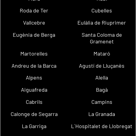
Roda de Ter
Cubelles
Vallcebre
Eulàlia de Riuprimer
Eugènia de Berga
Santa Coloma de
Gramenet
Martorelles
Mataró
Andreu de la Barca
Agustí de Lluçanès
Alpens
Alella
Aiguafreda
Bagà
Cabrils
Campins
Calonge de Segarra
La Granada
La Garriga
L´Hospitalet de Llobregat