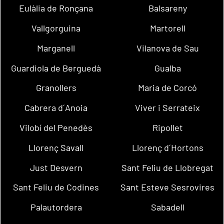
Eulàlia de Ronçana
Balsareny
Vallgorguina
Martorell
Marganell
Vilanova de Sau
Guardiola de Berguedà
Gualba
Granollers
Maria de Corcó
Cabrera d´Anoia
Viver i Serrateix
Vilobí del Penedès
Ripollet
Llorenç Savall
Llorenç d´Hortons
Just Desvern
Sant Feliu de Llobregat
Sant Feliu de Codines
Sant Esteve Sesrovires
Palautordera
Sabadell