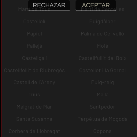
RECHAZAR
ACEPTAR
Martí de Tous
Martí de Centelles
Castellolí
Puigdàlber
Papiol
Palma de Cervelló
Pallejà
Moià
Castellgalí
Castellfullit del Boix
Castellfollit de Riubregós
Castellet i la Gornal
Castell de l´Areny
Puig-reig
rrius
Malla
Malgrat de Mar
Santpedor
Santa Susanna
Perpètua de Mogoda
Corbera de Llobregat
Copons