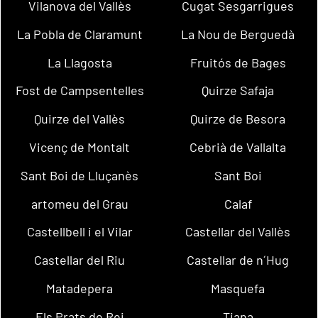
Vilanova del Vallès
Cugat Sesgarrigues
La Pobla de Claramunt
La Nou de Berguedà
La Llagosta
Fruitós de Bages
Fost de Campsentelles
Quirze Safaja
Quirze del Vallès
Quirze de Besora
Vicenç de Montalt
Cebrià de Vallalta
Sant Boi de Lluçanès
Sant Boi
artomeu del Grau
Calaf
Castellbell i el Vilar
Castellar del Vallès
Castellar del Riu
Castellar de n´Hug
Matadepera
Masquefa
Els Prats de Rei
Tiana