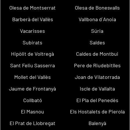
Olesa de Montserrat
Olesa de Bonesvalls
Barberà del Vallès
Vallbona d´Anoia
Vacarisses
Súria
Subirats
Saldes
Hipòlit de Voltregà
Caldes de Montbui
Sant Feliu Sasserra
Pere de Riudebitlles
Mollet del Vallès
Joan de Vilatorrada
Jaume de Frontanyà
Iscle de Vallalta
Collbató
El Pla del Penedès
El Masnou
Els Hostalets de Pierola
El Prat de Llobregat
Balenyà