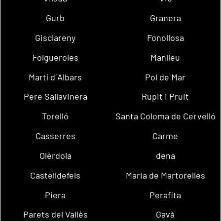
Gurb
Granera
Gisclareny
Fonollosa
Folgueroles
Manlleu
Martí d´Albars
Pol de Mar
Pere Sallavinera
Rupit i Pruit
Torelló
Santa Coloma de Cervelló
Casserres
Carme
Olèrdola
dena
Castelldefels
Maria de Martorelles
Piera
Perafita
Parets del Vallès
Gavà