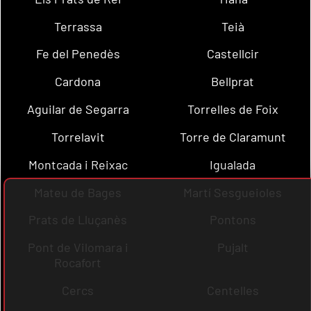
Terrassa
Teià
Fe del Penedès
Castellcir
Cardona
Bellprat
Aguilar de Segarra
Torrelles de Foix
Torrelavit
Torre de Claramunt
Montcada i Reixac
Igualada
Mateu de Bages
Martí Sesgueioles
Prats de Lluçanès
Pontons
Pont de Vilomara i
Pujalt
Rocafort
Cercs
Centelles