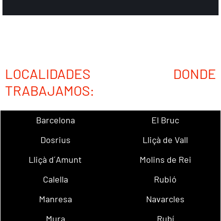
LOCALIDADES DONDE
TRABAJAMOS:
Barcelona
El Bruc
Dosrius
Lliçà de Vall
Lliçà d´Amunt
Molins de Rei
Calella
Rubió
Manresa
Navarcles
Mura
Rubí